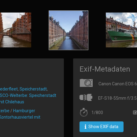
Exif-Metadaten
Canon Canon EOS 
ederfleet
,
Speicherstadt
,
SCO-Welterbe: Speicherstadt
EF-S18-55mm f/3.5-5
mit Chilehaus
terbe
/
Hamburger
1/800
Kontorhausviertel mit
Show EXIF data