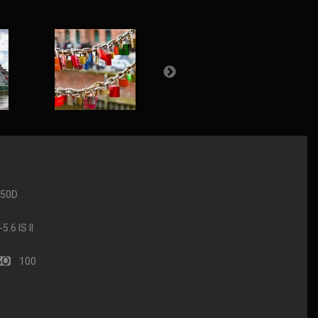
650D
.6 IS II
100