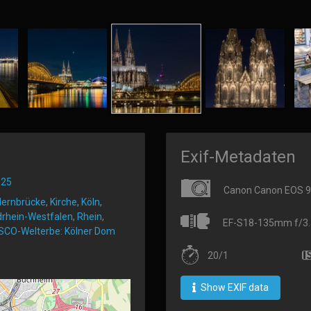
Exif-Metadaten
025
Canon Canon EOS 
lernbrücke
,
Kirche
,
Köln
,
drhein-Westfalen
,
Rhein
,
EF-S18-135mm f/3.5
CO-Welterbe: Kölner Dom
20/1
Show EXIF data