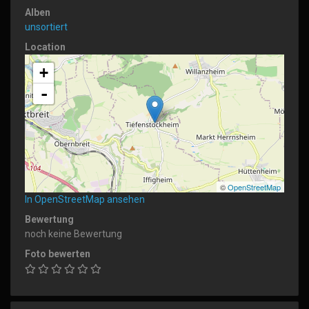
Alben
unsortiert
Location
+
-
©
OpenStreetMap
In OpenStreetMap ansehen
Bewertung
noch keine Bewertung
Foto bewerten