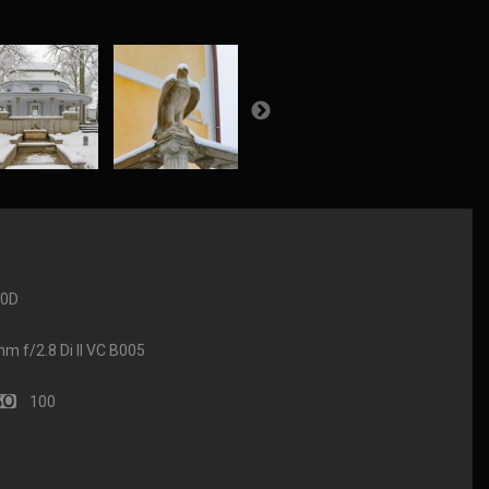
90D
f/2.8 Di II VC B005
100