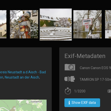
Exif-Metadaten
Canon Canon EOS 
reis Neustadt a.d.Aisch - Bad
en
,
Neustadt an der Aisch
,
TAMRON SP 17-50mm 
1/3200
Show EXIF data