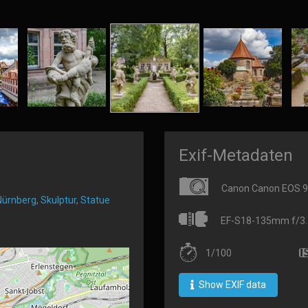
Exif-Metadaten
Canon Canon EOS 
Nürnberg
,
Skulptur
,
Statue
EF-S18-135mm f/3.5
1/100
Show EXIF data