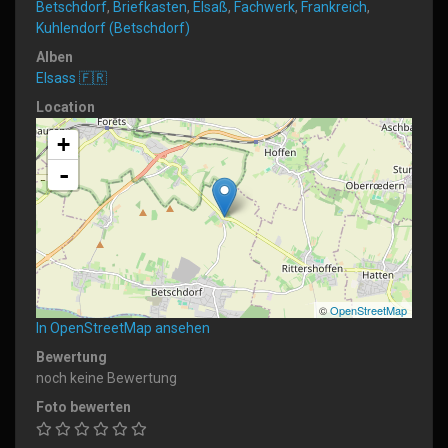
Betschdorf
,
Briefkasten
,
Elsaß
,
Fachwerk
,
Frankreich
,
Kuhlendorf (Betschdorf)
Alben
Elsass 🇫🇷
Location
+
-
©
OpenStreetMap
In OpenStreetMap ansehen
Bewertung
noch keine Bewertung
Foto bewerten