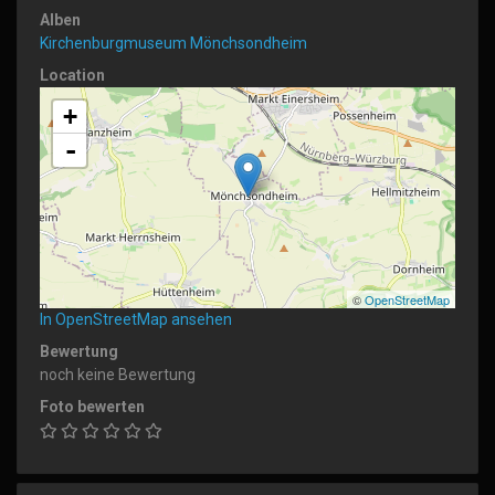
Alben
Kirchenburgmuseum Mönchsondheim
Location
+
-
©
OpenStreetMap
In OpenStreetMap ansehen
Bewertung
noch keine Bewertung
Foto bewerten