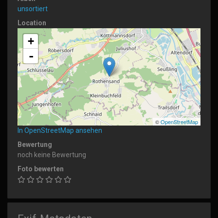
unsortiert
Location
+
-
©
OpenStreetMap
In OpenStreetMap ansehen
Bewertung
noch keine Bewertung
Foto bewerten