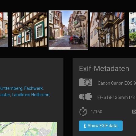
Exif-Metadaten
Canon Canon EOS 
ürttemberg
,
Fachwerk
,
laster
,
Landkreis Heilbronn
,
EF-S18-135mm f/3.5
1/160
Show EXIF data