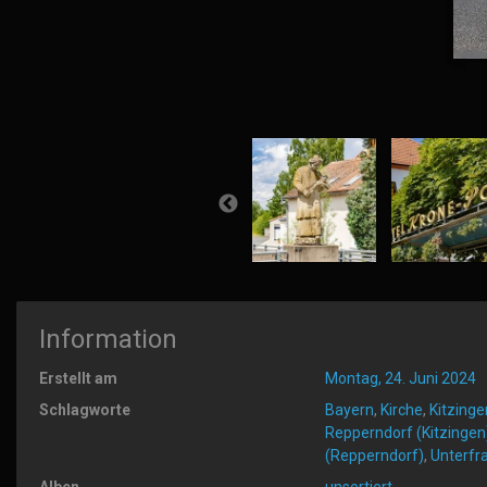
Information
Erstellt am
Montag, 24. Juni 2024
Schlagworte
Bayern
,
Kirche
,
Kitzinge
Repperndorf (Kitzingen
(Repperndorf)
,
Unterfr
Alben
unsortiert