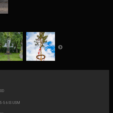
90D
-5.6 IS USM