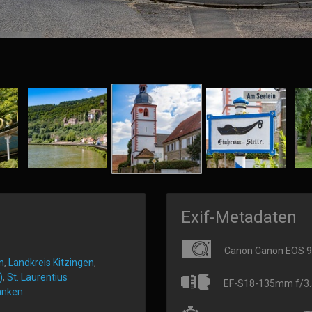
Exif-Metadaten
Canon Canon EOS 
n
,
Landkreis Kitzingen
,
)
,
St. Laurentius
EF-S18-135mm f/3.5
anken