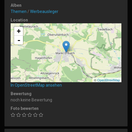
Alben
Themen
/
Werbeausleger
Location
+
-
©
OpenStreetMap
In OpenStreetMap ansehen
Bewertung
noch keine Bewertung
Foto bewerten