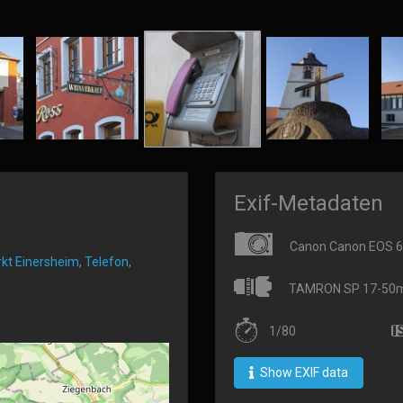
Exif-Metadaten
Canon Canon EOS 
kt Einersheim
,
Telefon
,
TAMRON SP 17-50mm 
1/80
Show EXIF data