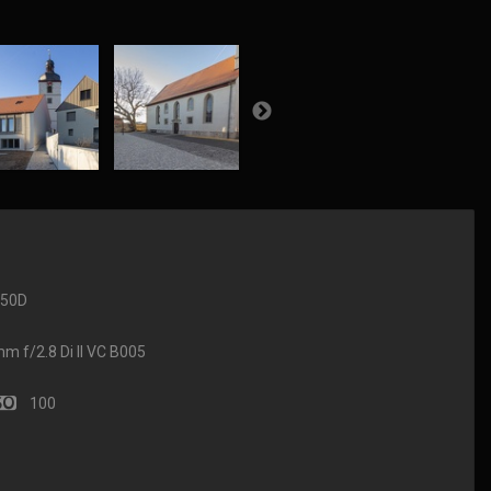
650D
f/2.8 Di II VC B005
100