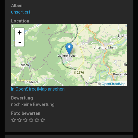
Alben
unsortiert
Location
+
-
©
OpenStreetMap
In OpenStreetMap ansehen
Bewertung
noch keine Bewertung
Foto bewerten