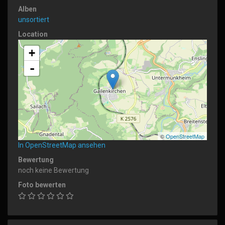
Alben
unsortiert
Location
+
-
©
OpenStreetMap
In OpenStreetMap ansehen
Bewertung
noch keine Bewertung
Foto bewerten