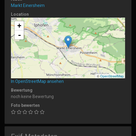
Markt Einersheim
Location
+
-
©
OpenStreetMap
In OpenStreetMap ansehen
Bewertung
noch keine Bewertung
Foto bewerten