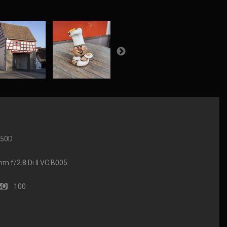
650D
f/2.8 Di II VC B005
100