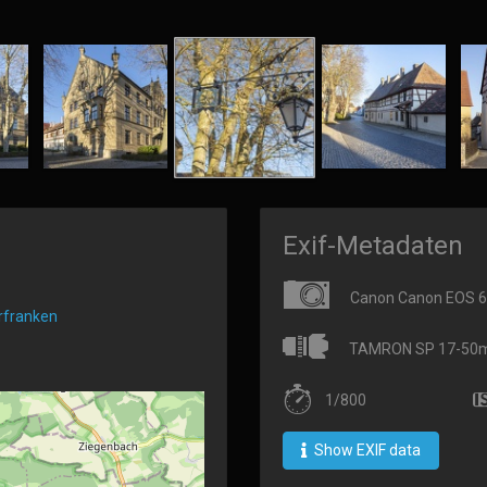
Exif-Metadaten
Canon Canon EOS 
rfranken
TAMRON SP 17-50mm 
1/800
Show EXIF data