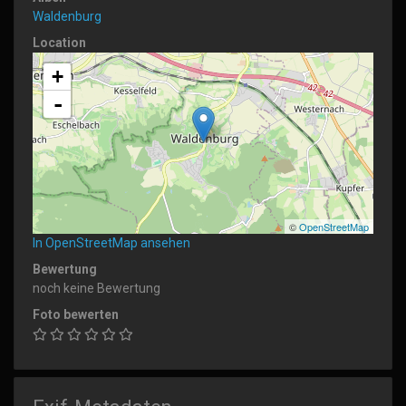
Waldenburg
Location
+
-
©
OpenStreetMap
In OpenStreetMap ansehen
Bewertung
noch keine Bewertung
Foto bewerten