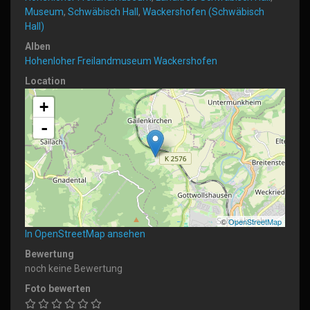
Museum
,
Schwäbisch Hall
,
Wackershofen (Schwäbisch
Hall)
Alben
Hohenloher Freilandmuseum Wackershofen
Location
+
-
©
OpenStreetMap
In OpenStreetMap ansehen
Bewertung
noch keine Bewertung
Foto bewerten