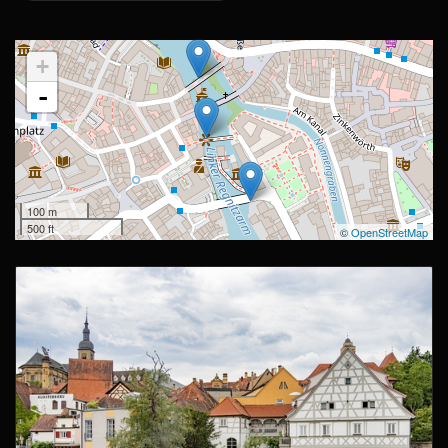
+
-
100 m
500 ft
©
OpenStreetMap