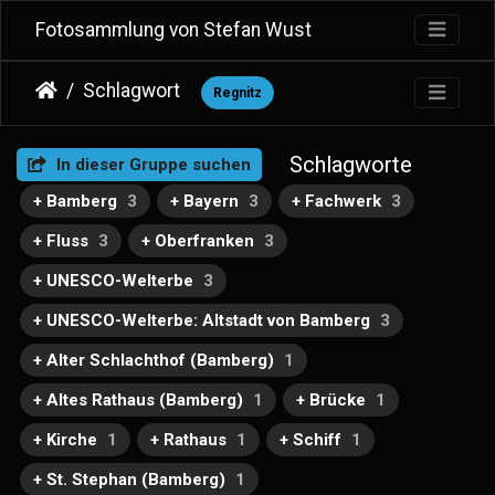
Fotosammlung von Stefan Wust
Schlagwort
Regnitz
Schlagworte
In dieser Gruppe suchen
+ Bamberg
3
+ Bayern
3
+ Fachwerk
3
+ Fluss
3
+ Oberfranken
3
+ UNESCO-Welterbe
3
+ UNESCO-Welterbe: Altstadt von Bamberg
3
+ Alter Schlachthof (Bamberg)
1
+ Altes Rathaus (Bamberg)
1
+ Brücke
1
+ Kirche
1
+ Rathaus
1
+ Schiff
1
+ St. Stephan (Bamberg)
1