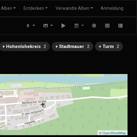
Alben
Entdecken
Verwandte Alben
Anmeldung
+ Hohenlohekreis
2
+ Stadtmauer
2
+ Turm
2
©
OpenStreetMap