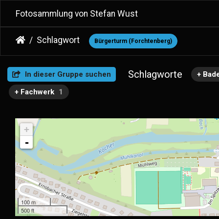
Fotosammlung von Stefan Wust
Schlagwort
Bürgerturm (Forchtenberg)
Schlagworte
In dieser Gruppe suchen
+ Bad
+ Fachwerk
1
+
-
100 m
500 ft