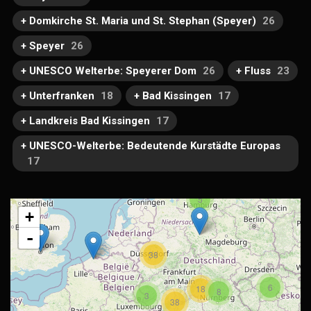
+ Domkirche St. Maria und St. Stephan (Speyer)
26
+ Speyer
26
+ UNESCO Welterbe: Speyerer Dom
26
+ Fluss
23
+ Unterfranken
18
+ Bad Kissingen
17
+ Landkreis Bad Kissingen
17
+ UNESCO-Welterbe: Bedeutende Kurstädte Europas
17
5
+
-
38
6
18
8
3
38