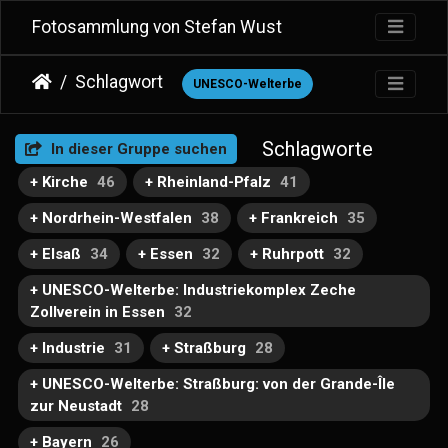
Fotosammlung von Stefan Wust
Schlagwort
UNESCO-Welterbe
Schlagworte
In dieser Gruppe suchen
+ Kirche
46
+ Rheinland-Pfalz
41
+ Nordrhein-Westfalen
38
+ Frankreich
35
+ Elsaß
34
+ Essen
32
+ Ruhrpott
32
+ UNESCO-Welterbe: Industriekomplex Zeche
Zollverein in Essen
32
+ Industrie
31
+ Straßburg
28
+ UNESCO-Welterbe: Straßburg: von der Grande-Île
zur Neustadt
28
+ Bayern
26