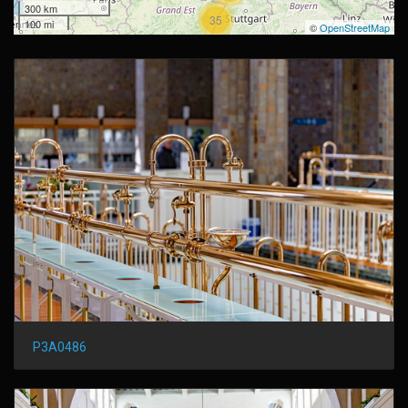
300 km
35
100 mi
©
OpenStreetMap
P3A0486