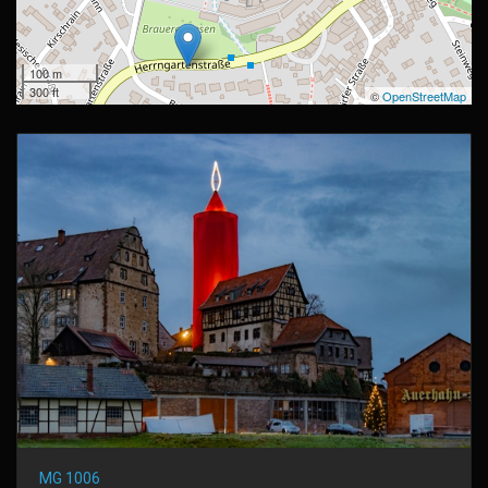
100 m
300 ft
©
OpenStreetMap
MG 1006