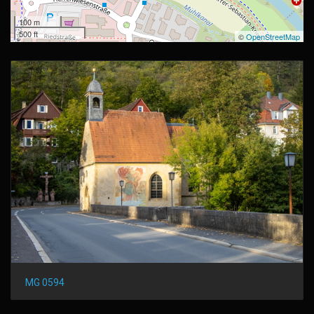
100 m
500 ft
©
OpenStreetMap
MG 0594