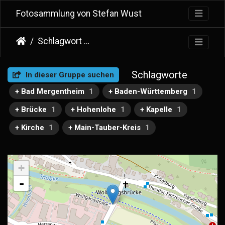
Fotosammlung von Stefan Wust
Schlagwort
St. Wolfgang (Bad Mergentheim)
Schlagworte
In dieser Gruppe suchen
+ Bad Mergentheim
1
+ Baden-Württemberg
1
+ Brücke
1
+ Hohenlohe
1
+ Kapelle
1
+ Kirche
1
+ Main-Tauber-Kreis
1
+
-