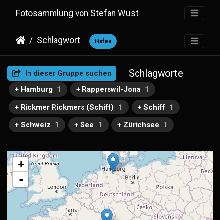
Fotosammlung von Stefan Wust
Schlagwort
Hafen
Schlagworte
In dieser Gruppe suchen
+ Hamburg
1
+ Rapperswil-Jona
1
+ Rickmer Rickmers (Schiff)
1
+ Schiff
1
+ Schweiz
1
+ See
1
+ Zürichsee
1
+
-