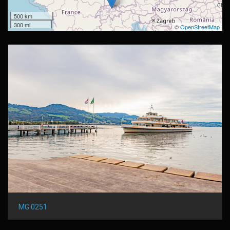
500 km
300 mi
©
OpenStreetMap
MG 0251