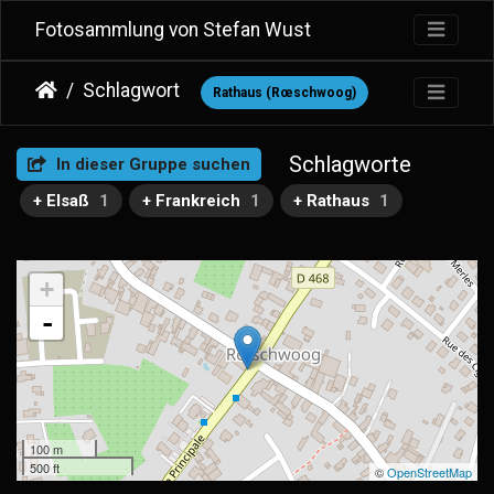
Fotosammlung von Stefan Wust
Schlagwort
Rathaus (Rœschwoog)
Schlagworte
In dieser Gruppe suchen
+ Elsaß
1
+ Frankreich
1
+ Rathaus
1
+
-
100 m
500 ft
©
OpenStreetMap