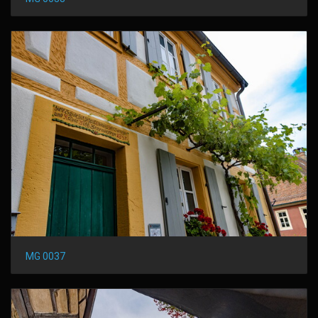
MG 0037