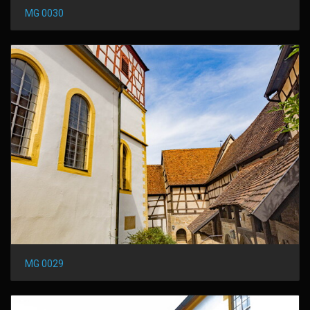
MG 0030
MG 0029