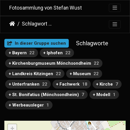
Fotosammlung von Stefan Wust
Schlagwort
Mönchsondheim (Iphofen)
Schlagworte
In dieser Gruppe suchen
+ Bayern
22
+ Iphofen
22
+ Kirchenburgmuseum Mönchsondheim
22
+ Landkreis Kitzingen
22
+ Museum
22
+ Unterfranken
22
+ Fachwerk
18
+ Kirche
7
+ St. Bonifatius (Mönchsondheim)
7
+ Modell
1
+ Werbeausleger
1
+