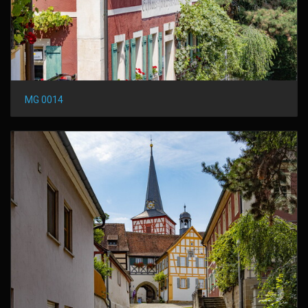
MG 0014