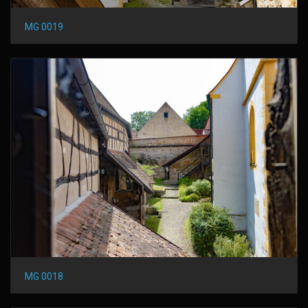
MG 0019
MG 0018