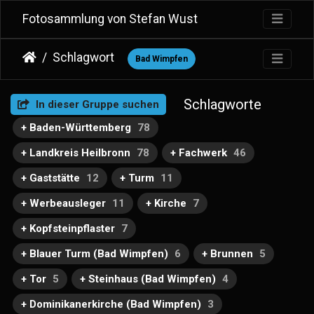
Fotosammlung von Stefan Wust
Schlagwort
Bad Wimpfen
Schlagworte
In dieser Gruppe suchen
+ Baden-Württemberg
78
+ Landkreis Heilbronn
78
+ Fachwerk
46
+ Gaststätte
12
+ Turm
11
+ Werbeausleger
11
+ Kirche
7
+ Kopfsteinpflaster
7
+ Blauer Turm (Bad Wimpfen)
6
+ Brunnen
5
+ Tor
5
+ Steinhaus (Bad Wimpfen)
4
+ Dominikanerkirche (Bad Wimpfen)
3