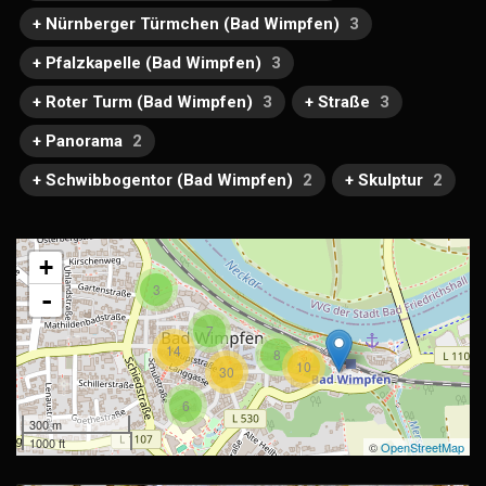
+ Nürnberger Türmchen (Bad Wimpfen)
3
+ Pfalzkapelle (Bad Wimpfen)
3
+ Roter Turm (Bad Wimpfen)
3
+ Straße
3
+ Panorama
2
+ Schwibbogentor (Bad Wimpfen)
2
+ Skulptur
2
+
3
-
7
14
8
10
30
6
300 m
1000 ft
©
OpenStreetMap