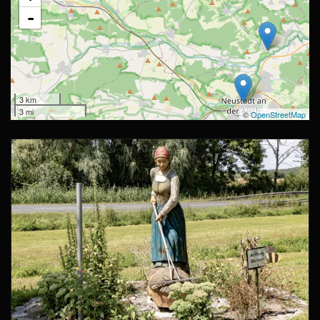
-
3 km
3 mi
©
OpenStreetMap