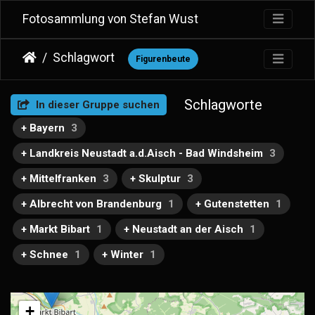
Fotosammlung von Stefan Wust
Schlagwort
Figurenbeute
Schlagworte
In dieser Gruppe suchen
+ Bayern
3
+ Landkreis Neustadt a.d.Aisch - Bad Windsheim
3
+ Mittelfranken
3
+ Skulptur
3
+ Albrecht von Brandenburg
1
+ Gutenstetten
1
+ Markt Bibart
1
+ Neustadt an der Aisch
1
+ Schnee
1
+ Winter
1
+