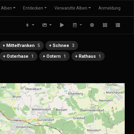
Alben
Entdecken
Verwandte Alben
Anmeldung
+ Mittelfranken
5
+ Schnee
3
+ Osterhase
1
+ Ostern
1
+ Rathaus
1