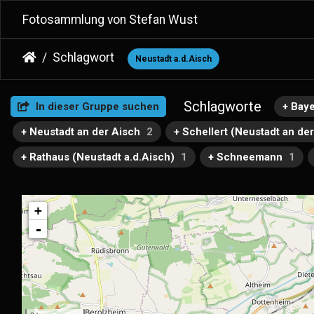
Fotosammlung von Stefan Wust
Schlagwort
Neustadt a.d.Aisch
Schlagworte
In dieser Gruppe suchen
+ Bay
+ Neustadt an der Aisch
2
+ Schellert (Neustadt an de
+ Rathaus (Neustadt a.d.Aisch)
1
+ Schneemann
1
+
-