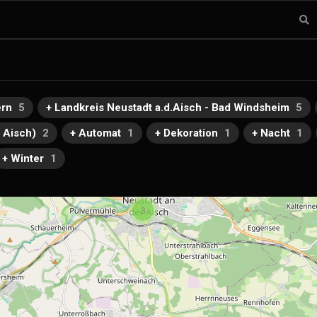
ern
5
+ Landkreis Neustadt a.d.Aisch - Bad Windsheim
5
r Aisch)
2
+ Automat
1
+ Dekoration
1
+ Nacht
1
+ Winter
1
3