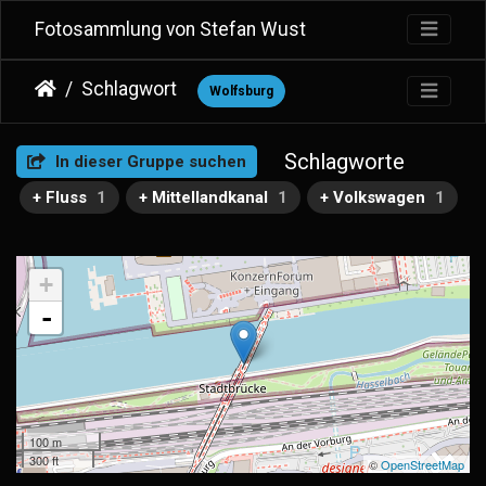
Fotosammlung von Stefan Wust
Schlagwort
Wolfsburg
Schlagworte
In dieser Gruppe suchen
+ Fluss
1
+ Mittellandkanal
1
+ Volkswagen
1
+
-
100 m
300 ft
©
OpenStreetMap