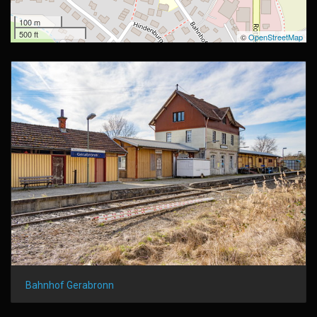
100 m
500 ft
©
OpenStreetMap
Bahnhof Gerabronn