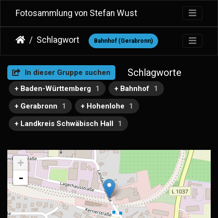
Fotosammlung von Stefan Wust
Schlagwort
Bahnhof (Gerabronn)
Schlagworte
In dieser Gruppe suchen
+ Baden-Württemberg
1
+ Bahnhof
1
+ Gerabronn
1
+ Hohenlohe
1
+ Landkreis Schwäbisch Hall
1
+
-