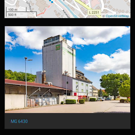
100 m
500 ft
©
OpenStreetMap
MG 6430