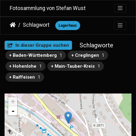
Fotosammlung von Stefan Wust
Schlagwort
Lagerhaus
Schlagworte
In dieser Gruppe suchen
+ Baden-Württemberg
1
+ Creglingen
1
+ Hohenlohe
1
+ Main-Tauber-Kreis
1
+ Raiffeisen
1
+
-