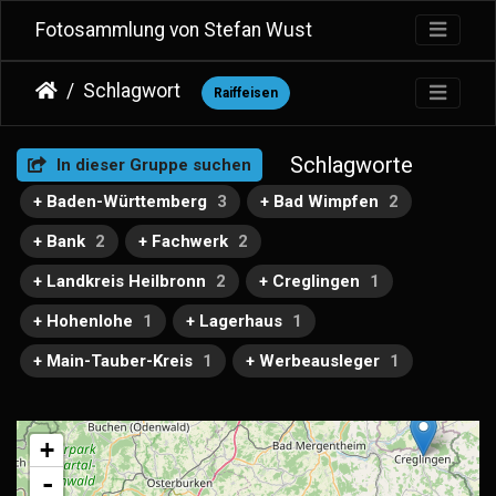
Fotosammlung von Stefan Wust
Schlagwort
Raiffeisen
Schlagworte
In dieser Gruppe suchen
+ Baden-Württemberg
3
+ Bad Wimpfen
2
+ Bank
2
+ Fachwerk
2
+ Landkreis Heilbronn
2
+ Creglingen
1
+ Hohenlohe
1
+ Lagerhaus
1
+ Main-Tauber-Kreis
1
+ Werbeausleger
1
+
-