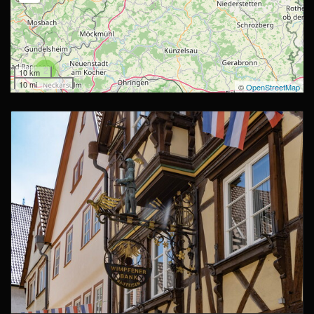
2
10 km
10 mi
©
OpenStreetMap