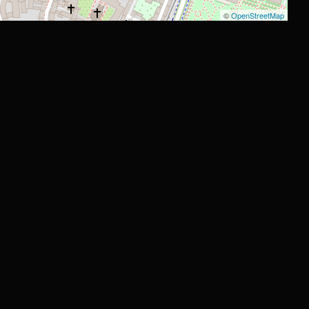
©
OpenStreetMap