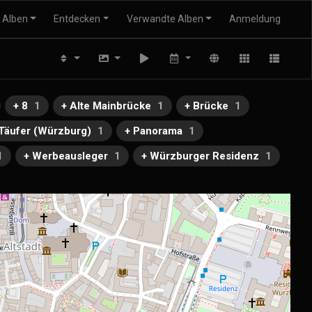
Alben
Entdecken
Verwandte Alben
Anmeldung
+ 8
1
+ Alte Mainbrücke
1
+ Brücke
1
 Täufer (Würzburg)
1
+ Panorama
1
1
+ Werbeausleger
1
+ Würzburger Residenz
1