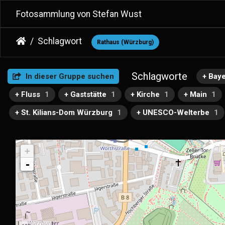
Fotosammlung von Stefan Wust
Schlagwort
Rathaus (Würzburg)
Schlagworte
In dieser Gruppe suchen
+ Bay
+ Fluss
1
+ Gaststätte
1
+ Kirche
1
+ Main
1
+ St. Kilians-Dom Würzburg
1
+ UNESCO-Welterbe
1
+
-