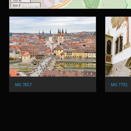
100 m
500 ft
MG 7857
MG 7792