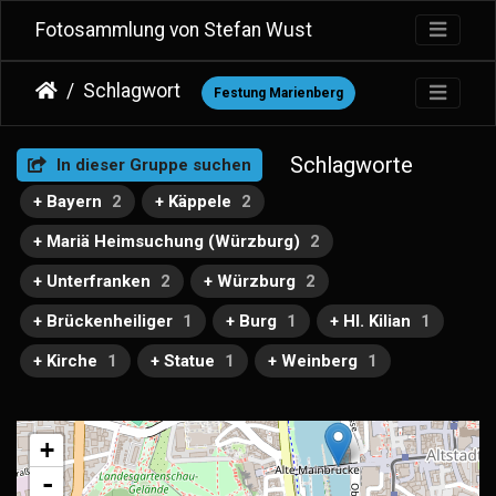
Fotosammlung von Stefan Wust
Schlagwort
Festung Marienberg
Schlagworte
In dieser Gruppe suchen
+ Bayern
2
+ Käppele
2
+ Mariä Heimsuchung (Würzburg)
2
+ Unterfranken
2
+ Würzburg
2
+ Brückenheiliger
1
+ Burg
1
+ Hl. Kilian
1
+ Kirche
1
+ Statue
1
+ Weinberg
1
+
-