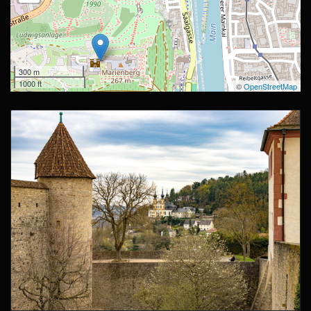
300 m
1000 ft
©
OpenStreetMap