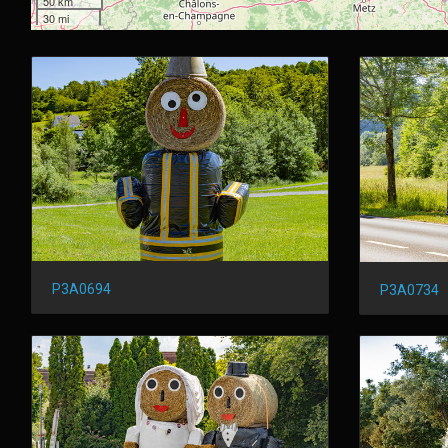
50 km
30 mi
P3A0694
P3A0734