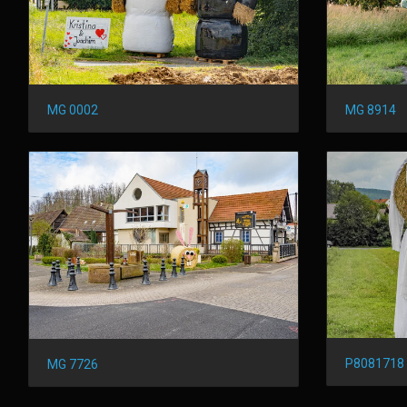
MG 0002
MG 8914
P8081718
MG 7726