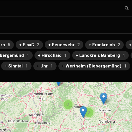
ern
5
+ Elsaß
2
+ Feuerwehr
2
+ Frankreich
2
+
ebergemünd
1
+ Hirschaid
1
+ Landkreis Bamberg
1
+ Sinntal
1
+ Uhr
1
+ Wertheim (Biebergemünd)
1
2
2