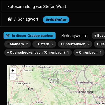
Fotosammlung von Stefan Wust
Schlagwort
Strohballenfigur
Schlagworte
In dieser Gruppe suchen
+ Bay
+ Mothern
2
+ Ostern
2
+ Unterfranken
2
+ Bi
+ Oberscheckenbach (Ohrenbach)
1
+ Ohrenbach
1
+
-