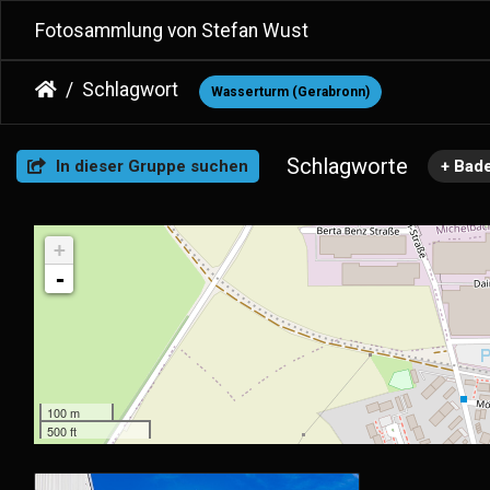
Fotosammlung von Stefan Wust
Schlagwort
Wasserturm (Gerabronn)
Schlagworte
In dieser Gruppe suchen
+ Bad
+
-
100 m
500 ft