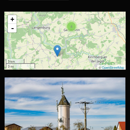
+
4
-
3 km
3 mi
©
OpenStreetMap