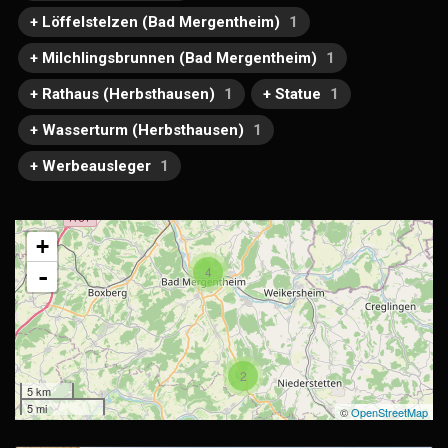
+ Löffelstelzen (Bad Mergentheim)
1
+ Milchlingsbrunnen (Bad Mergentheim)
1
+ Rathaus (Herbsthausen)
1
+ Statue
1
+ Wasserturm (Herbsthausen)
1
+ Werbeausleger
1
+
-
4
2
5 km
5 mi
©
OpenStreetMap