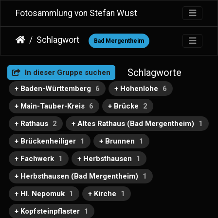
Fotosammlung von Stefan Wust
Schlagwort
Bad Mergentheim
Schlagworte
In dieser Gruppe suchen
+ Baden-Württemberg
6
+ Hohenlohe
6
+ Main-Tauber-Kreis
6
+ Brücke
2
+ Rathaus
2
+ Altes Rathaus (Bad Mergentheim)
1
+ Brückenheiliger
1
+ Brunnen
1
+ Fachwerk
1
+ Herbsthausen
1
+ Herbsthausen (Bad Mergentheim)
1
+ Hl. Nepomuk
1
+ Kirche
1
+ Kopfsteinpflaster
1