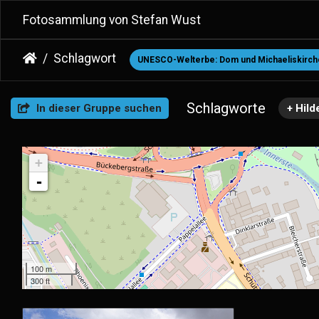
Fotosammlung von Stefan Wust
Schlagwort
UNESCO-Welterbe: Dom und Michaeliskirche
Schlagworte
In dieser Gruppe suchen
+ Hil
+
-
100 m
300 ft