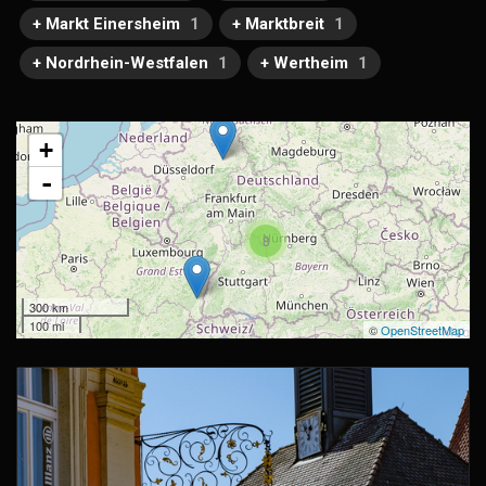
+ Markt Einersheim
1
+ Marktbreit
1
+ Nordrhein-Westfalen
1
+ Wertheim
1
+
-
8
300 km
100 mi
©
OpenStreetMap