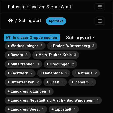
Fotosammlung von Stefan Wust
Schlagwort
Apotheke
Schlagworte
In dieser Gruppe suchen
+ Werbeausleger
8
+ Baden-Württemberg
3
+ Bayern
3
+ Main-Tauber-Kreis
3
+ Mittelfranken
3
+ Creglingen
2
+ Fachwerk
2
+ Hohenlohe
2
+ Rathaus
2
+ Unterfranken
2
+ Elsaß
1
+ Ipsheim
1
+ Landkreis Kitzingen
1
+ Landkreis Neustadt a.d.Aisch - Bad Windsheim
1
+ Landkreis Soest
1
+ Lippstadt
1