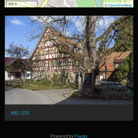
500 ft
©
OpenStreetMap
IMG 1233
Powered by
Piwigo