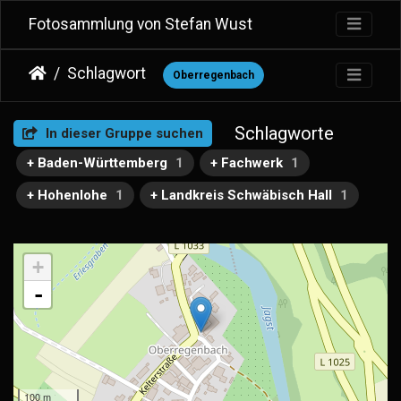
Fotosammlung von Stefan Wust
Schlagwort
Oberregenbach
Schlagworte
In dieser Gruppe suchen
+ Baden-Württemberg
1
+ Fachwerk
1
+ Hohenlohe
1
+ Landkreis Schwäbisch Hall
1
+
-
100 m