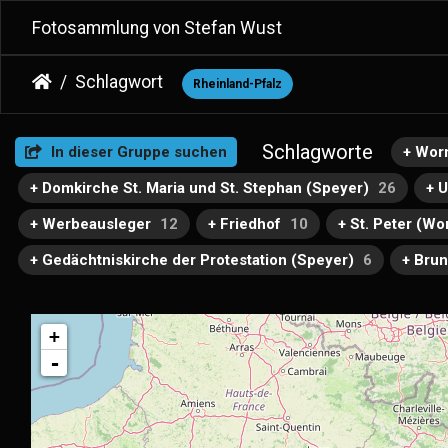
Fotosammlung von Stefan Wust
Schlagwort
Rheinland-Pfalz
Schlagworte
In dieser Gruppe suchen
+ Wor
+ Domkirche St. Maria und St. Stephan (Speyer)
26
+ 
+ Werbeausleger
12
+ Friedhof
10
+ St. Peter (W
+ Gedächtniskirche der Protestation (Speyer)
6
+ Bru
+
-