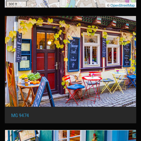
300 ft
©
OpenStreetMap
MG 9474