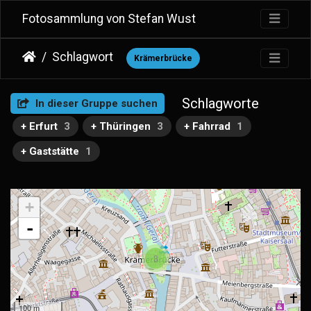
Fotosammlung von Stefan Wust
Schlagwort
Krämerbrücke
Schlagworte
In dieser Gruppe suchen
+ Erfurt
3
+ Thüringen
3
+ Fahrrad
1
+ Gaststätte
1
+
-
3
100 m