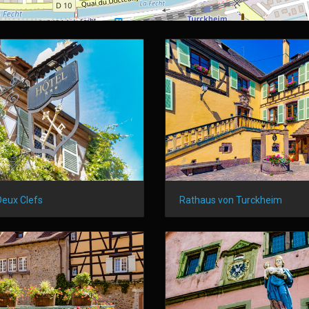
Deux Clefs
Rathaus von Turckheim