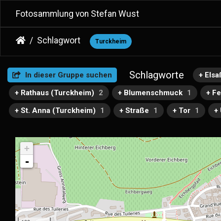
Fotosammlung von Stefan Wust
Schlagwort
Turckheim
Schlagworte
In dieser Gruppe suchen
+ Elsa
+ Rathaus (Turckheim)
2
+ Blumenschmuck
1
+ F
+ St. Anna (Turckheim)
1
+ Straße
1
+ Tor
1
+
+
-