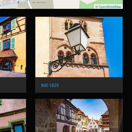
©
OpenStreetMap
IMG 1829