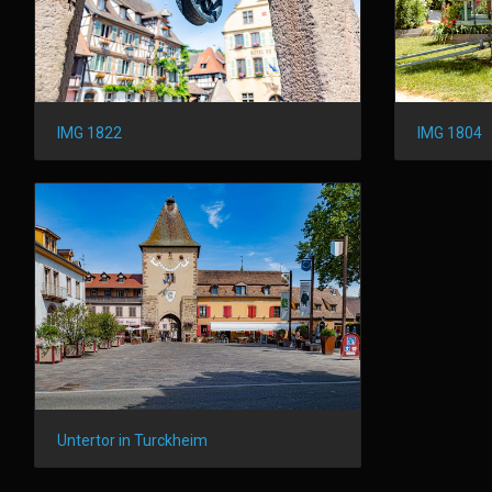
IMG 1822
IMG 1804
Untertor in Turckheim