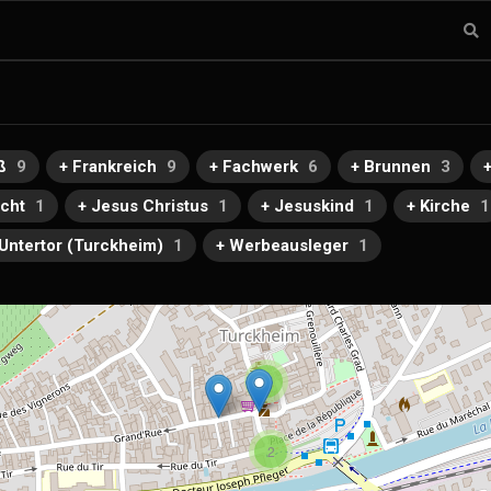
ß
9
+ Frankreich
9
+ Fachwerk
6
+ Brunnen
3
echt
1
+ Jesus Christus
1
+ Jesuskind
1
+ Kirche
1
 Untertor (Turckheim)
1
+ Werbeausleger
1
5
2