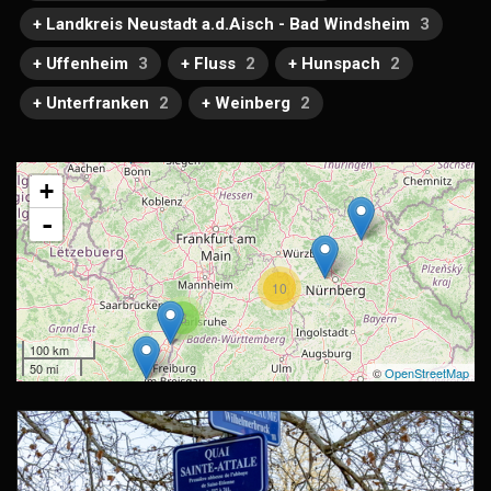
+ Landkreis Neustadt a.d.Aisch - Bad Windsheim
3
+ Uffenheim
3
+ Fluss
2
+ Hunspach
2
+ Unterfranken
2
+ Weinberg
2
+
-
10
3
100 km
50 mi
©
OpenStreetMap