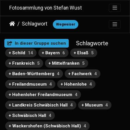
Fotosammlung von Stefan Wust
Schlagwort
Wegweiser
Schlagworte
In dieser Gruppe suchen
+ Schild
14
+ Bayern
6
+ Elsaß
5
+ Frankreich
5
+ Mittelfranken
5
+ Baden-Württemberg
4
+ Fachwerk
4
+ Freilandmuseum
4
+ Hohenlohe
4
+ Hohenloher Freilandmuseum
4
+ Landkreis Schwäbisch Hall
4
+ Museum
4
+ Schwäbisch Hall
4
+ Wackershofen (Schwäbisch Hall)
4