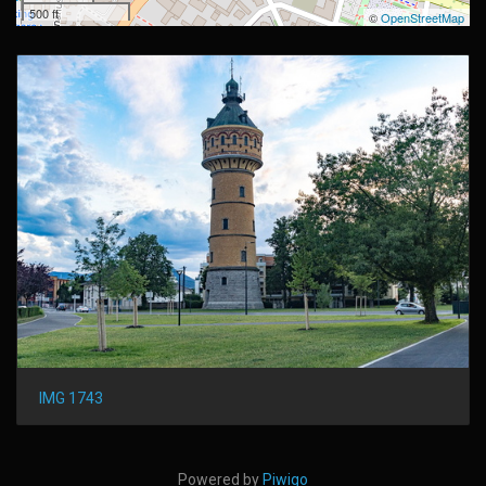
500 ft
©
OpenStreetMap
IMG 1743
Powered by
Piwigo