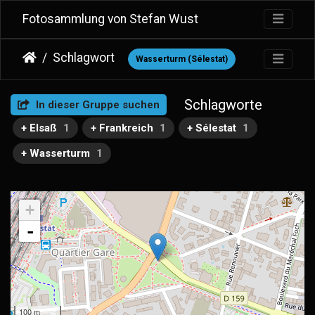
Fotosammlung von Stefan Wust
Schlagwort
Wasserturm (Sélestat)
Schlagworte
In dieser Gruppe suchen
+ Elsaß
1
+ Frankreich
1
+ Sélestat
1
+ Wasserturm
1
+
-
100 m