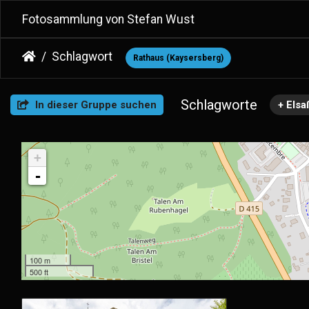
Fotosammlung von Stefan Wust
Schlagwort
Rathaus (Kaysersberg)
Schlagworte
In dieser Gruppe suchen
+ Elsa
+
-
100 m
500 ft