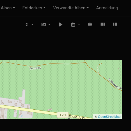
Alben
Entdecken
Verwandte Alben
Anmeldung
©
OpenStreetMap