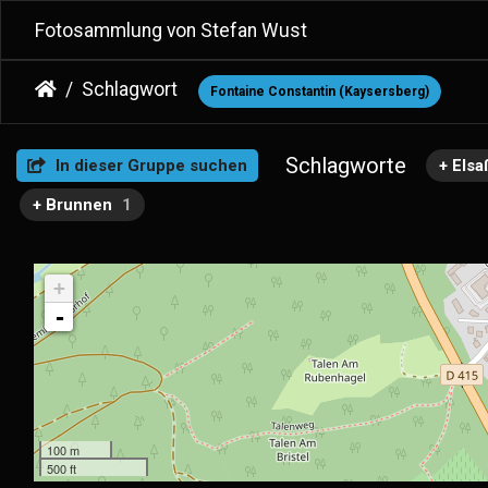
Fotosammlung von Stefan Wust
Schlagwort
Fontaine Constantin (Kaysersberg)
Schlagworte
In dieser Gruppe suchen
+ Elsa
+ Brunnen
1
+
-
100 m
500 ft