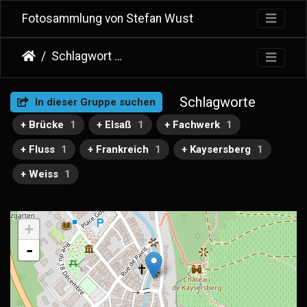
Fotosammlung von Stefan Wust
Schlagwort
Pont Fortifé (Kaysersberg)
Schlagworte
In dieser Gruppe suchen
+ Brücke
1
+ Elsaß
1
+ Fachwerk
1
+ Fluss
1
+ Frankreich
1
+ Kaysersberg
1
+ Weiss
1
+
-