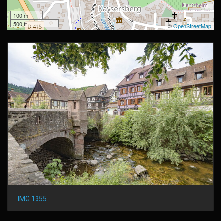
100 m
500 ft
©
OpenStreetMap
IMG 1355